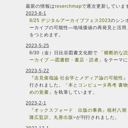
最新の情報は
reserchmap
で逐次更新していま
2023-8-1
8/25 デジタルアーカイブフェス2023
のシン
ーカイブの可能性―地域価値の再発見と活用
をつとめます。
2023-5-25
6/30（金）日比谷図書文化館で
「横断的な読
ーカイブ ―図書館・書店・読者」
をテーマに
2023-5-22
『
吉見俊哉論 社会学とメディア論の可能性
』
行されました。「
本とコンピュータ再考 書
めの覚書
」を執筆しています。
2023-2-1
『オックスフォード 出版の事典』植村八潮
隆広監訳、丸善出版>
が刊行されました。