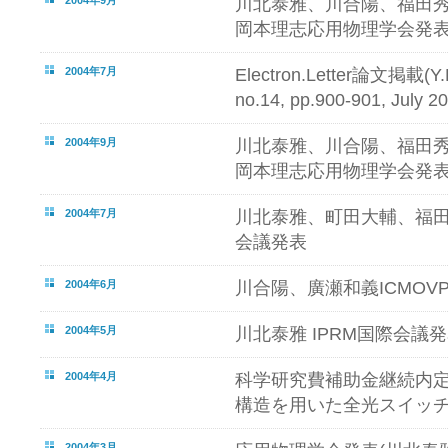
川北泰雅、川合陽、福田
岡本理志応用物理学会発
2004年7月
Electron.Letter論文掲載(Y.Kaw
no.14, pp.900-901, July 20
2004年9月
川北泰雅、川合陽、福田
岡本理志応用物理学会発
2004年7月
川北泰雅、町田大輔、福田秀明
会議発表
2004年6月
川合陽、廣瀬和義ICMOV
2004年5月
川北泰雅 IPRM国際会議
2004年4月
科学研究費補助金継続内定 
構造を用いた全光スイッ
2004年3月