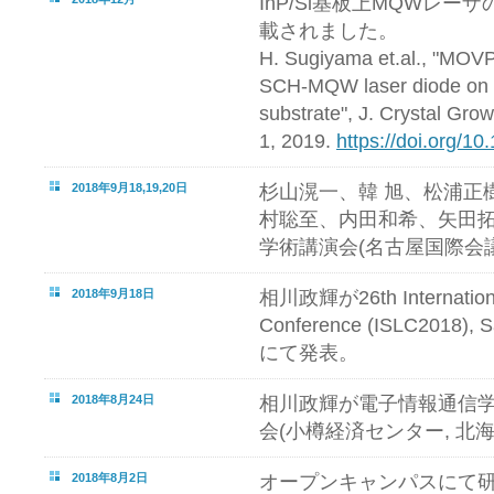
InP/Si基板上MQWレ
載されました。
H. Sugiyama et.al., "MO
SCH-MQW laser diode on d
substrate", J. Crystal Grow
1, 2019.
https://doi.org/10
2018年9月18,19,20日
杉山滉一、韓 旭、松浦正
村聡至、内田和希、矢田拓
学術講演会(名古屋国際会議
2018年9月18日
相川政輝が26th Internationa
Conference (ISLC2018), S
にて発表。
2018年8月24日
相川政輝が電子情報通信
会(小樽経済センター, 北
2018年8月2日
オープンキャンパスにて