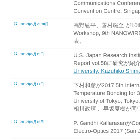
Communications Conferen
Convention Centre, Si
2017年5月29,30日
高野紘平、善村聡至 が10th Na
Workshop, 9th NANOWI
表。
2017年5月19日
U.S.-Japan Research Inst
Report vol.58に研究
University, Kazuhiko Shi
2017年5月17日
下村和彦が2017 5th Internat
Temperature Bonding for 3
University of Tokyo, 
相川政輝 、早坂夏樹が同
2017年5月16日
P. Gandhi KallarasanがCon
Electro-Optics 2017 (S