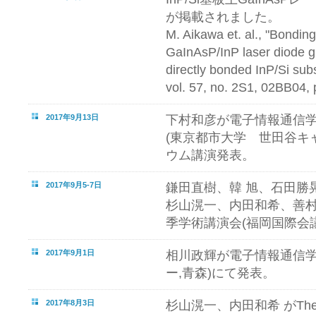
が掲載されました。
M. Aikawa et. al., "Bondi
GaInAsP/InP laser diode g
directly bonded InP/Si subs
vol. 57, no. 2S1, 02BB04,
2017年9月13日
下村和彦が電子情報通信学
(東京都市大学 世田谷キャ
ウム講演発表。
2017年9月5-7日
鎌田直樹、韓 旭、石田勝晃、P. 
杉山滉一、内田和希、善村
季学術講演会(福岡国際会議
2017年9月1日
相川政輝が電子情報通信学
ー,青森)にて発表。
2017年8月3日
杉山滉一、内田和希 がThe 22nd