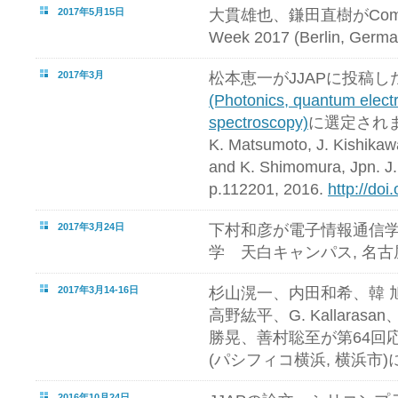
2017年5月15日
大貫雄也、鎌田直樹がCompoun
Week 2017 (Berlin, G
2017年3月
松本恵一がJJAPに投稿し
(Photonics, quantum electr
spectroscopy)
に選定され
K. Matsumoto, J. Kishikawa
and K. Shimomura, Jpn. J. 
p.112201, 2016.
http://do
2017年3月24日
下村和彦が電子情報通信学会
学 天白キャンパス, 名
2017年3月14-16日
杉山滉一、内田和希、韓 
高野紘平、G. Kallara
勝晃、善村聡至が第64回
(パシフィコ横浜, 横浜市
2016年10月24日