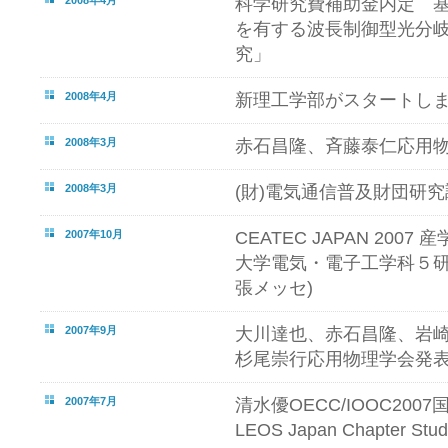
科学研究費補助金内定 基
を有する波長制御型光分
究」
2008年4月
新理工学部がスタートし
2008年3月
赤石昌隆、斉藤泰仁応用
2008年3月
(財)電気通信普及財団研
2007年10月
CEATEC JAPAN 20
大学電気・電子工学科５研
張メッセ)
2007年9月
大川達也、赤石昌隆、岩
杉尾崇行応用物理学会発
2007年7月
清水優OECC/IOOC2007
LEOS Japan Chapter 