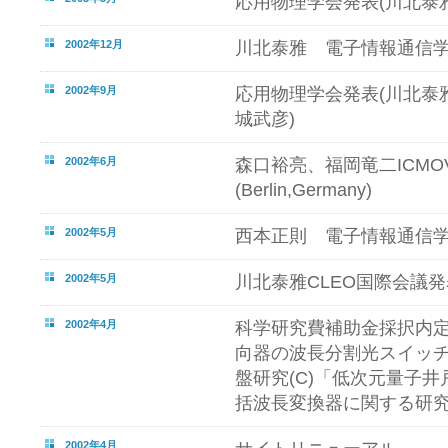
応用物理学会発表(川北泰雅
2002年12月
川北泰雅 電子情報通信学
2002年9月
応用物理学会発表(川北泰
城武彦)
2002年6月
森口裕亮、福岡竜二ICMO
(Berlin,Germany)
2002年5月
西本正則 電子情報通信学
2002年5月
川北泰雅CLEO国際会議発表(L
2002年4月
科学研究費補助金採択内定
向器の波長分割光スイッチ
盤研究(C)「低次元量子
括波長変換器に関する研
2002年4月