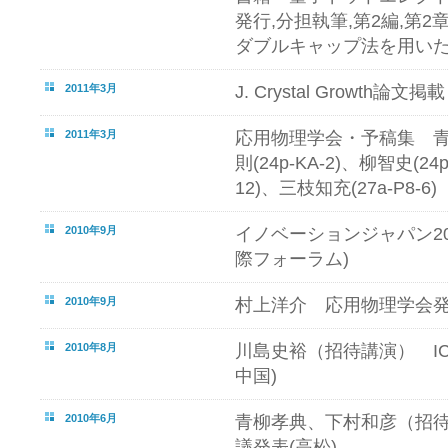
発行,分担執筆,第2編,第2章
ダブルキャップ法を用いた
2011年3月
J. Crystal Growth論文掲載 
2011年3月
応用物理学会・予稿集 青柳孝
則(24p-KA-2)、柳智史(24
12)、三枝知充(27a-P8-6)
2010年9月
イノベーションジャパン20
際フォーラム)
2010年9月
村上洋介 応用物理学会発
2010年8月
川島史裕（招待講演） IC
中国)
2010年6月
青柳孝典、下村和彦（招待講
議発表(高松)