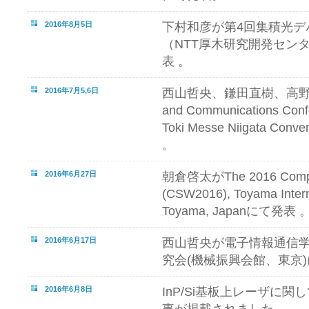
2016年8月5日
下村和彦が第4回集積光デ
（NTT厚木研究開発セン
表 。
2016年7月5,6日
西山哲央、鎌田直樹、高野紘平が21
and Communications Conf
Toki Messe Niigata Con
。
2016年6月27日
朝倉啓太がThe 2016 Compou
(CSW2016), Toyama Intern
Toyama, Japanにて発表 
2016年6月17日
西山哲央が電子情報通信
究会(機械振興会館、東京)
2016年6月8日
InP/Si基板上レーザに関してSe
事が掲載されました。